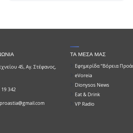
ΝΩΝΙΑ
ΤΑ ΜΕΣΑ ΜΑΣ
Εφημερίδα “Βόρεια Προά
χνείου 45, Αγ. Στέφανος,
eVoreia
Dionysos News
 19 342
Eat & Drink
aproastia@gmail.com
VP Radio