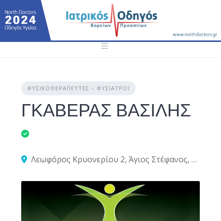
Skip
to
content
ΦΥΣΙΚΟΘΕΡΑΠΕΥΤΈΣ – ΦΥΣΊΑΤΡΟΙ
ΓΚΑΒΕΡΑΣ ΒΑΣΙΛΗΣ
Λεωφόρος Κρυονερίου 2, Άγιος Στέφανος, Ελλάδα