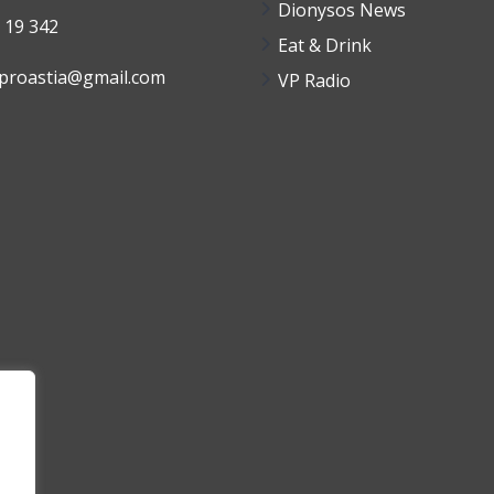
Dionysos News
 19 342
Eat & Drink
aproastia@gmail.com
VP Radio