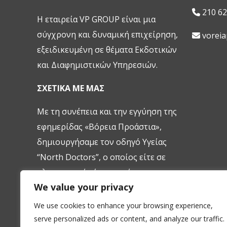
210 62
H εταιρεία VP GROUP είναι μια
σύγχρονη και δυναμική επιχείρηση,
vorei
εξειδικευμένη σε θέματα Εκδοτικών
και Διαφημιστικών Υπηρεσιών.
ΣΧΕΤΙΚΑ ΜΕ ΜΑΣ
Με τη συνέπεια και την εγγύηση της
εφημερίδας «Βόρεια Προάστια»,
δημιουργήσαμε τον οδηγό Υγείας
“North Doctors”, ο οποίος είτε σε
ηλεκτρονική-είτε σε ετήσια
We value your privacy
εύχρηστη έντυπη μορφή (pocket
size), ενημερώνει, εξυπηρετεί και
We use cookies to enhance your browsing experience,
βοηθάει έμπρακτα τον πολίτη.
serve personalized ads or content, and analyze our traffic.