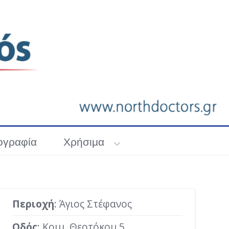
ογραφία
Χρήσιμα
Περιοχή
: Άγιος Στέφανος
Οδός
: Κοιμ. Θεοτόκου 5