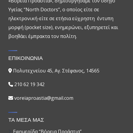
«Βόρεια Προάστια», δημιουργήσαμε τον οδηγό
Υγείας “North Doctors”, ο οποίος είτε σε
ηλεκτρονική-είτε σε ετήσια εύχρηστη έντυπη
μορφή (pocket size), ενημερώνει, εξυπηρετεί και
βοηθάει έμπρακτα τον πολίτη.
ΕΠΙΚΟΙΝΩΝΙΑ
Πολυτεχνείου 45, Αγ. Στέφανος, 14565
210 62 19 342
voreiaproastia@gmail.com
ΤΑ ΜΕΣΑ ΜΑΣ
Εφημερίδα “Βόρεια Προάστια”